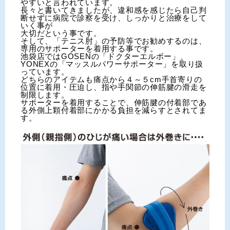
やすいと言われています。
長々と書いてきましたが、違和感を感じたら自己判
断せずに病院で診察を受け、しっかりと治療をして
いく事が
大切だという事です。
そして、「テニス肘」の予防等でお勧めするのは、
専用のサポーターを着用する事です。
池袋店ではGOSENの「ドクターエルボー」、
YONEXの「マッスルパワーサポーター」を取り扱
っています。
どちらのアイテムも痛点から４～５cm手首寄りの
位置に着用・圧迫し、指や手関節の伸筋腱の滑走を
制限します。
サポーターを着用することで、伸筋腱の付着部であ
る外側上顆付着部にかかる負担を減らすとされてま
す。