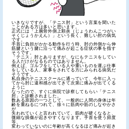
いきなりですが、「テニス肘」という言葉を聞いた
ことがある方は多いと思います。
正式には「上腕骨外側上顆炎（じょうわんこつがい
そくじょうかえん）」という長く、難しい肘の病気
です。
手首に負担がかかる動作を行う時、肘の外側から伸
筋腱という腱に沿って痛みが起こる症状の事を指す
そうです。
「テニス」肘とありますが、なにもテニスをしてい
る人だけがなるものではありません。
例えば、ゴルフをしている人や重いものを運ぶ仕事
をしている人、家事をされてる方にみられる病気だ
そうです。
私自身のテニススクールに通っていて、今年に入っ
てから肘に違和感が出てきて次第に痛みが出てくる
ように
なったので、すぐに病院で診察してもらい「テニス
肘」と診断されました。
数ある原因の一つとして、一般的に人間の身体は年
齢を重ねるにつれて、徐々に筋肉や筋のしなやかさ
が
失われていくと言われていて、筋肉が硬くなると、
微細な損傷が起きやすくなります。手首を使う頻度
等、
変わっていないのに年齢が高くなるほど痛みが起き