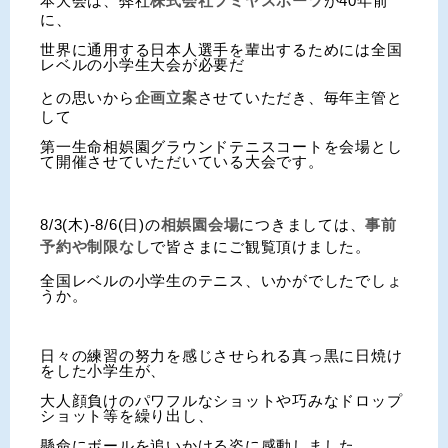
本大会は、弊社
株式会社フミヤスポーツ
が40年前
に、
世界に通用する日本人選手を輩出するためには全国
レベルの小学生大会が必要だ
との思いから
企画立案
させていただき、毎年主管と
して
第一生命相娯園グラウンドテニスコートを会場とし
て開催させていただいている大会です。
8/3(木)-8/6(日)の
相娯園会場
につきましては、
事前
予約や制限なし
で皆さまにご観覧頂けました。
全国レベルの小学生のテニス、いかがでしたでしょ
うか。
日々の練習の努力を感じさせられる真っ黒に日焼け
をした小学生が、
大人顔負けのパワフルなショットや巧みなドロップ
ショット等を繰り出し、
懸命にボールを追いかける姿に感動しました。