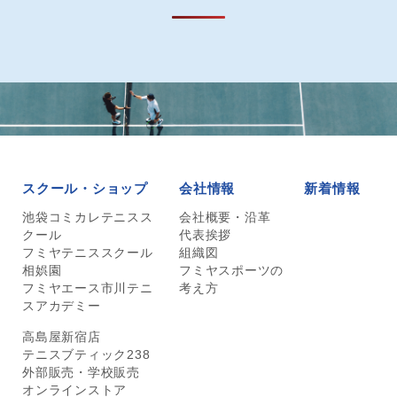
スクール・ショップ
会社情報
新着情報
池袋コミカレテニスス
会社概要・沿革
クール
代表挨拶
フミヤテニススクール
組織図
相娯園
フミヤスポーツの
フミヤエース市川テニ
考え方
スアカデミー
高島屋新宿店
テニスブティック238
外部販売・学校販売
オンラインストア